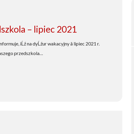
zkola – lipiec 2021
rmuje, iĹź na dyĹźur wakacyjny â lipiec 2021 r.
 naszego przedszkola…