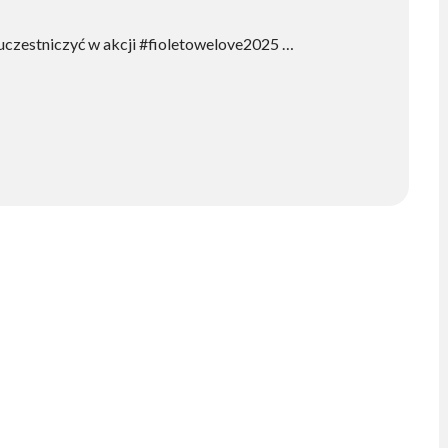
 uczestniczyć w akcji #fioletowelove2025 …