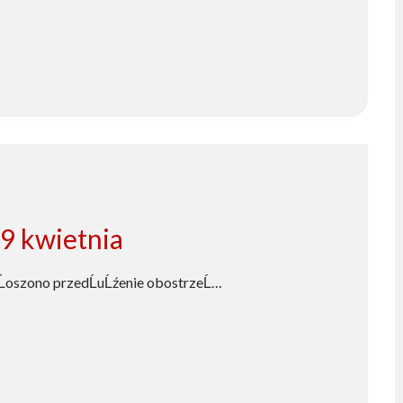
9 kwietnia
gĹoszono przedĹuĹźenie obostrzeĹ…