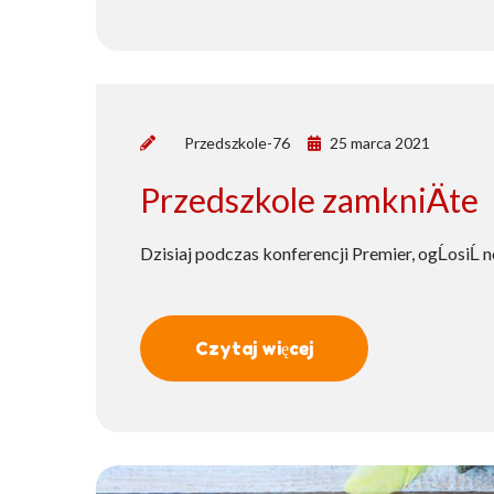
by
Przedszkole-76
25 marca 2021
Przedszkole zamkniÄte
Dzisiaj podczas konferencji Premier, ogĹosiĹ 
Czytaj więcej