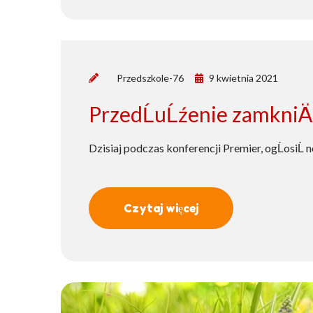
by
Przedszkole-76
9 kwietnia 2021
PrzedĹuĹźenie zamkniÄ
Dzisiaj podczas konferencji Premier, ogĹosiĹ 
Czytaj więcej