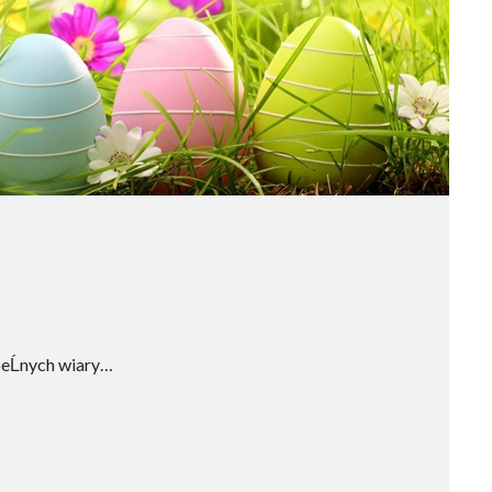
peĹnych wiary…