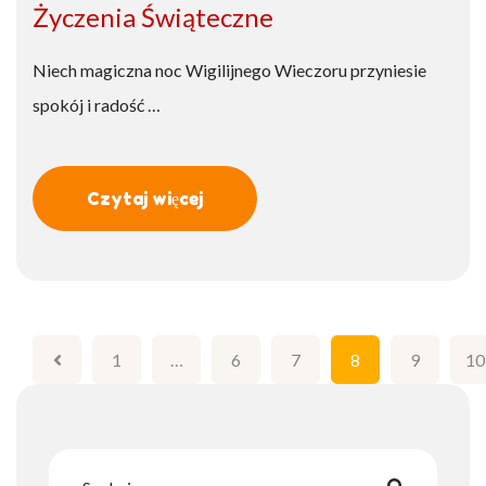
Życzenia Świąteczne
Niech magiczna noc Wigilijnego Wieczoru przyniesie
spokój i radość …
Czytaj więcej
Stronicowanie
1
…
6
7
8
9
10
wpisów