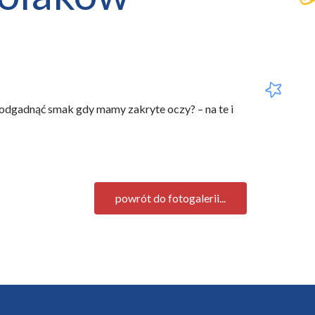
 odgadnąć smak gdy mamy zakryte oczy? – na te i
powrót do fotogalerii...