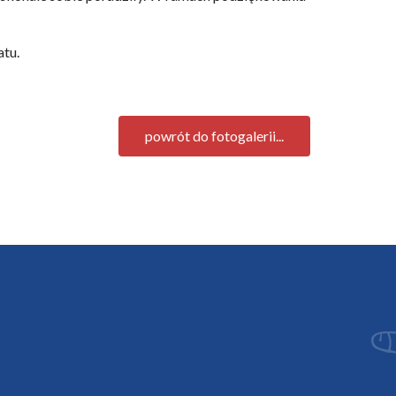
atu.
powrót do fotogalerii...