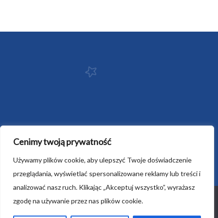
Cenimy twoją prywatność
Używamy plików cookie, aby ulepszyć Twoje doświadczenie
przeglądania, wyświetlać spersonalizowane reklamy lub treści i
analizować nasz ruch. Klikając „Akceptuj wszystko”, wyrażasz
Ta strona korzysta z ciasteczek aby świadczyć usługi na
zgodę na używanie przez nas plików cookie.
najwyższym poziomie. Dalsze korzystanie ze strony oznacza,
że zgadzasz się na ich użycie.